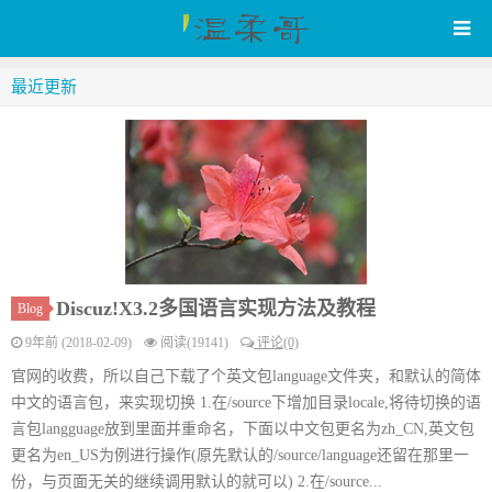
最近更新
WenRou's Blog
Discuz!X3.2多国语言实现方法及教程
Blog
9年前 (2018-02-09)
阅读(19141)
评论(0)
官网的收费，所以自己下载了个英文包language文件夹，和默认的简体
中文的语言包，来实现切换 1.在/source下增加目录locale,将待切换的语
言包langguage放到里面并重命名，下面以中文包更名为zh_CN,英文包
更名为en_US为例进行操作(原先默认的/source/language还留在那里一
份，与页面无关的继续调用默认的就可以) 2.在/source...