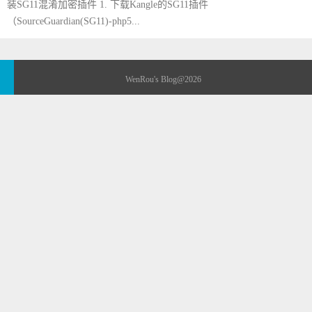
装SG11混淆加密插件 1. 下载Kangle的SG11插件
（SourceGuardian(SG11)-php5...
WenRou's Blog
@2026