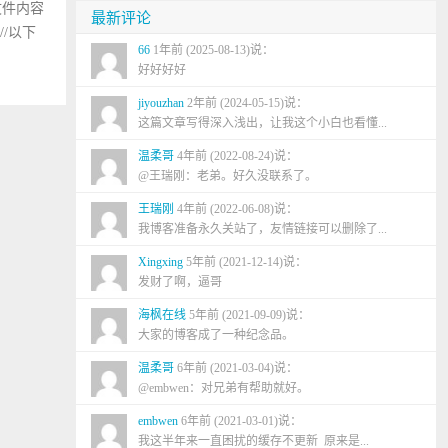
p文件内容
最新评论
);//以下
66
1年前 (2025-08-13)说：
好好好好
jiyouzhan
2年前 (2024-05-15)说：
这篇文章写得深入浅出，让我这个小白也看懂...
温柔哥
4年前 (2022-08-24)说：
@王瑞刚：老弟。好久没联系了。
王瑞刚
4年前 (2022-06-08)说：
我博客准备永久关站了，友情链接可以删除了...
Xingxing
5年前 (2021-12-14)说：
发财了啊，逼哥
海枫在线
5年前 (2021-09-09)说：
大家的博客成了一种纪念品。
温柔哥
6年前 (2021-03-04)说：
@embwen：对兄弟有帮助就好。
embwen
6年前 (2021-03-01)说：
我这半年来一直困扰的缓存不更新 原来是...