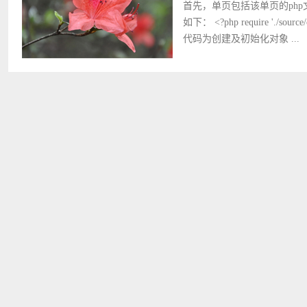
首先，单页包括该单页的php文件
如下： <?php require './source
代码为创建及初始化对象 ...