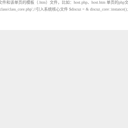
和该单页的模板（.htm）文件，比如：host.php、host.htm 单页的ph
/class/class_core.php';//引入系统核心文件 $discuz = & discuz_core::instance(