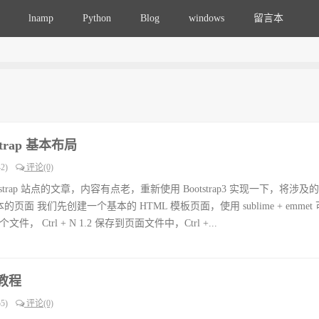
lnamp
Python
Blog
windows
留言本
trap 基本布局
2)
评论(0)
tstrap 站点的文章，内容有点老，重新使用 Bootstrap3 实现一下，将涉
页面 我们先创建一个基本的 HTML 模板页面，使用 sublime + emmet
， Ctrl + N 1.2 保存到页面文件中，Ctrl +...
作教程
5)
评论(0)