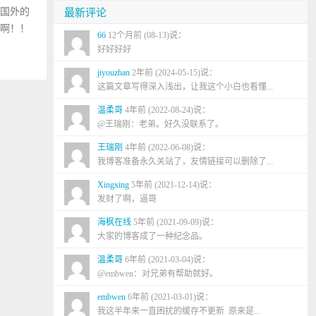
用国外的
最新评论
上啊！！
66
12个月前 (08-13)说：
好好好好
jiyouzhan
2年前 (2024-05-15)说：
这篇文章写得深入浅出，让我这个小白也看懂...
温柔哥
4年前 (2022-08-24)说：
@王瑞刚：老弟。好久没联系了。
王瑞刚
4年前 (2022-06-08)说：
我博客准备永久关站了，友情链接可以删除了...
Xingxing
5年前 (2021-12-14)说：
发财了啊，逼哥
海枫在线
5年前 (2021-09-09)说：
大家的博客成了一种纪念品。
温柔哥
6年前 (2021-03-04)说：
@embwen：对兄弟有帮助就好。
embwen
6年前 (2021-03-01)说：
我这半年来一直困扰的缓存不更新 原来是...