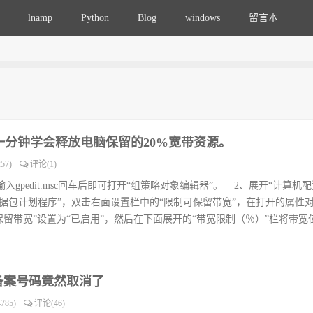
lnamp
Python
Blog
windows
留言本
一分钟学会释放电脑保留的20%宽带资源。
57)
评论(1)
gpedit.msc回车后即可打开“组策略对象编辑器”。 2、展开“计算机
数据包计划程序”，双击右面设置栏中的“限制可保留带宽”，在打开的属性
保留带宽”设置为“已启用”，然后在下面展开的“带宽限制（％）”栏将带宽值“
备案号码竟然取消了
785)
评论(46)