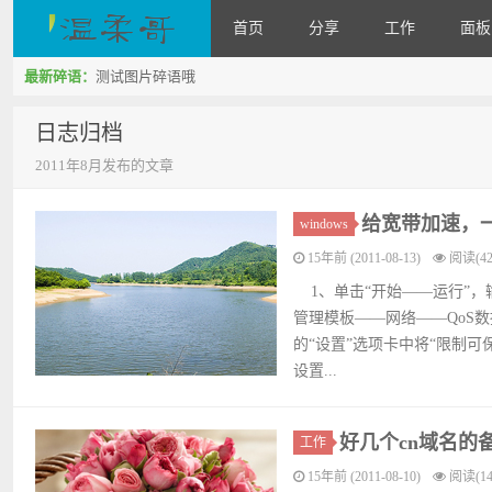
首页
分享
工作
面板
最新碎语：
测试图片碎语哦
WenRou's Blog
日志归档
2011年8月发布的文章
给宽带加速，
windows
15年前 (2011-08-13)
阅读(42
1、单击“开始——运行”，输入
管理模板——网络——QoS
的“设置”选项卡中将“限制可
设置...
好几个cn域名的
工作
15年前 (2011-08-10)
阅读(14