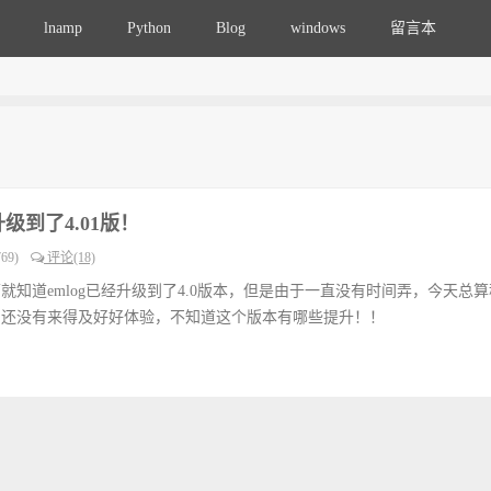
lnamp
Python
Blog
windows
留言本
级到了4.01版！
69)
评论(18)
知道emlog已经升级到了4.0版本，但是由于一直没有时间弄，今天总
。还没有来得及好好体验，不知道这个版本有哪些提升！！