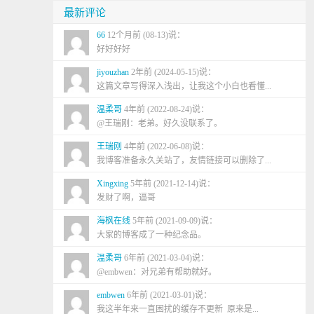
最新评论
66
12个月前 (08-13)说：
好好好好
jiyouzhan
2年前 (2024-05-15)说：
这篇文章写得深入浅出，让我这个小白也看懂...
温柔哥
4年前 (2022-08-24)说：
@王瑞刚：老弟。好久没联系了。
王瑞刚
4年前 (2022-06-08)说：
我博客准备永久关站了，友情链接可以删除了...
Xingxing
5年前 (2021-12-14)说：
发财了啊，逼哥
海枫在线
5年前 (2021-09-09)说：
大家的博客成了一种纪念品。
温柔哥
6年前 (2021-03-04)说：
@embwen：对兄弟有帮助就好。
embwen
6年前 (2021-03-01)说：
我这半年来一直困扰的缓存不更新 原来是...