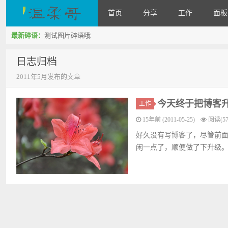
首页
分享
工作
面板
最新碎语：
测试图片碎语哦
WenRou's Blog
日志归档
2011年5月发布的文章
今天终于把博客升
工作
15年前 (2011-05-25)
阅读(57
好久没有写博客了，尽管前面就
闲一点了，顺便做了下升级