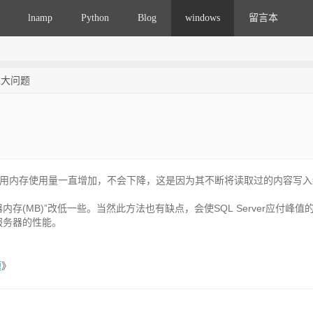
lnamp
Python
Blog
windows
留言本
过大问题
存。而且占用内存使用量一直增加，不会下降，这是因为其不断将读取过的内容写
服务器内存(MB)”改低一些。当然此方法也有缺点，会使SQL Server应付峰值
服务器的性能。
题
》