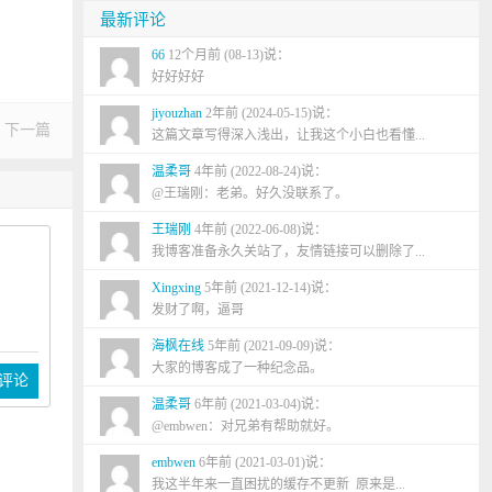
最新评论
66
12个月前 (08-13)说：
好好好好
jiyouzhan
2年前 (2024-05-15)说：
下一篇
这篇文章写得深入浅出，让我这个小白也看懂...
温柔哥
4年前 (2022-08-24)说：
@王瑞刚：老弟。好久没联系了。
王瑞刚
4年前 (2022-06-08)说：
我博客准备永久关站了，友情链接可以删除了...
Xingxing
5年前 (2021-12-14)说：
发财了啊，逼哥
海枫在线
5年前 (2021-09-09)说：
大家的博客成了一种纪念品。
评论
温柔哥
6年前 (2021-03-04)说：
@embwen：对兄弟有帮助就好。
embwen
6年前 (2021-03-01)说：
我这半年来一直困扰的缓存不更新 原来是...