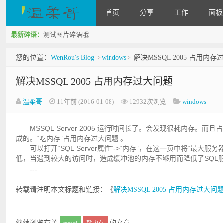
首页
分享
工作
面板
最新碎语：
测试图片碎语哦
WenRou's Blog
您的位置：
WenRou's Blog
windows
解决MSSQL 2005 占用内存
>
>
解决MSSQL 2005 占用内存过大问题
温柔哥
11年前 (2016-01-08)
12932次浏览
windows
MSSQL Server 2005 运行时间长了。会发现很耗内
成的。“吃内存”占用内存过大问题 。
可以打开“SQL Server属性”->“内存”，在这一页中将“最大
低，当遇到较大的访问时，造成缓冲池的内存不够用而降低了SQL
---
转载请注明本文标题和链接：《
解决MSSQL 2005 占用内存过大问
继续浏览有关
的文章