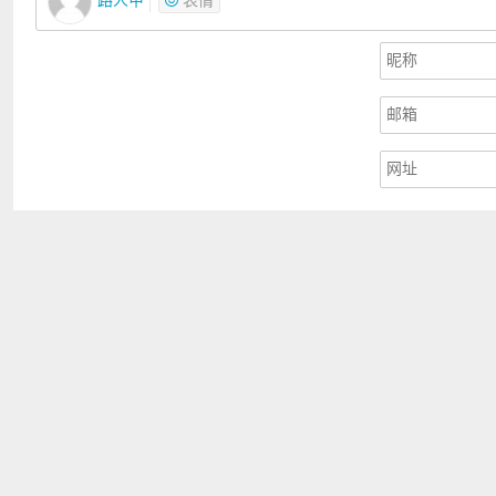
路人甲
表情