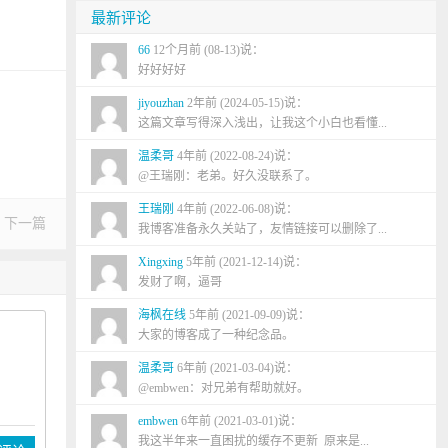
最新评论
66
12个月前 (08-13)说：
好好好好
jiyouzhan
2年前 (2024-05-15)说：
这篇文章写得深入浅出，让我这个小白也看懂...
温柔哥
4年前 (2022-08-24)说：
@王瑞刚：老弟。好久没联系了。
王瑞刚
4年前 (2022-06-08)说：
下一篇
我博客准备永久关站了，友情链接可以删除了...
Xingxing
5年前 (2021-12-14)说：
发财了啊，逼哥
海枫在线
5年前 (2021-09-09)说：
大家的博客成了一种纪念品。
温柔哥
6年前 (2021-03-04)说：
@embwen：对兄弟有帮助就好。
embwen
6年前 (2021-03-01)说：
我这半年来一直困扰的缓存不更新 原来是...