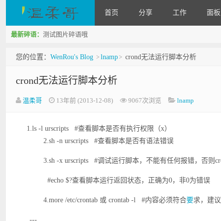
首页
分享
工作
面板
最新碎语：
测试图片碎语哦
WenRou's Blog
您的位置：
WenRou's Blog
lnamp
crond无法运行脚本分析
>
>
crond无法运行脚本分析
温柔哥
13年前 (2013-12-08)
9067次浏览
lnamp
1.ls -l urscripts #查看脚本是否有执行权限（x）
2.sh -n urscripts #查看脚本是否有语法错误
3.sh -x urscripts #调试运行脚本，不能有任何报错，否则
#echo $?查看脚本运行返回状态，正确为0，非0为错误
4.more /etc/crontab 或 crontab -l #内容必须符合
要
求，建议
---