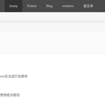
lnamp
Python
Blog
windows
留言本
crond无法运行此脚本
使用绝对路径