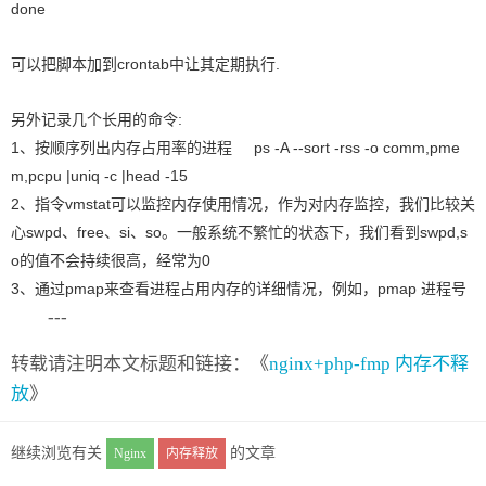
done
可以把脚本加到crontab中让其定期执行.
另外记录几个长用的命令:
1、按顺序列出内存占用率的进程 ps -A --sort -rss -o comm,pme
m,pcpu |uniq -c |head -15
2、指令vmstat可以监控内存使用情况，作为对内存监控，我们比较关
心swpd、free、si、so。一般系统不繁忙的状态下，我们看到swpd,s
o的值不会持续很高，经常为0
3、通过pmap来查看进程占用内存的详细情况，例如，pmap 进程号
---
转载请注明本文标题和链接：《
nginx+php-fmp 内存不释
放
》
继续浏览有关
的文章
Nginx
内存释放