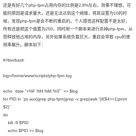
还是有好几个php-fpm占用内存的比例是2.8%左右，效果不理想，可
能的原因是请求量大，还是无法达到这个阀值，将其设置为10的时
候，发现php-fpm是会不断的重启的。个人感觉这样配置不是太好，
所有还是把这个值置为250，同时用一个脚本来进行杀掉php-fpm，从
而释放他占用的内存，另外如果系统负载巨大，重启会导致 cpu的使
用率飙升。脚本如下：
#!/bin/bash
log=/home/www/scripts/php-fpm.log
echo `date "+%F %H:%M:%S"` >> $log
for PID in `ps aux|grep php-fpm|grep -v grep|awk '{if($4>=1)print
$2}'`
do
kill -9 $PID
echo $PID >> $log