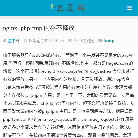
nginx+php-fmp 内存不释放
WenRou's Blog
温柔哥
13年前 (2013-10-13)
4849次浏览
lnamp
由于服务器只有2000M的内存,上面跑了一个并发并不是很大的php应
用,当运行一段时间后,发现内存不断增长,其中一部分是PageCache的
增长，这个可以通过echo 3 > /proc/sys/vm/drop_caches 命令来进行
有效的释放，另外一个应用内存的增长，且无法释放，通过top命名
（输入命名后按m键可按进程占用内存大小的排序）查看，发现大部
分内存都被 php-fpm 占用，网上查了一下，大概的意思是说，处理每
个php请求完成后，php-fpm会回收内存，但不会释放给操作系统，从
而导致大量的内存被php-fpm 占用。网上也提到解决方法，就是调整
php-fpm.conf中的pm.max_requests值，pm.max_requests的作用是
发送多少个请求后会重启该线程，从而使其释放占用的内存，默认0，
即决不重启。在我的应用把该值设置为250，观察一段时间后，发现