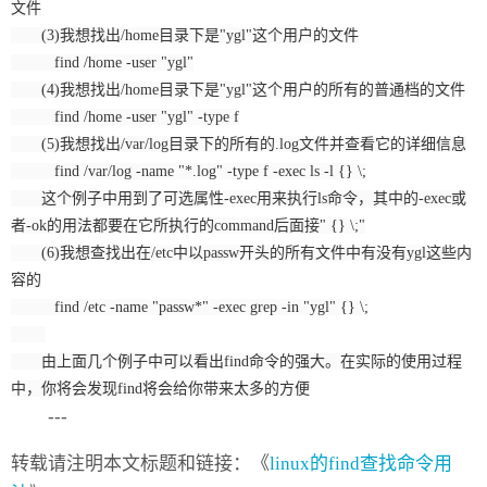
文件
(3)我想找出/home目录下是"ygl"这个用户的文件
find /home -user "ygl"
(4)我想找出/home目录下是"ygl"这个用户的所有的普通档的文件
find /home -user "ygl" -type f
(5)我想找出/var/log目录下的所有的.log文件并查看它的详细信息
find /var/log -name "*.log" -type f -exec ls -l {} \;
这个例子中用到了可选属性-exec用来执行ls命令，其中的-exec或
者-ok的用法都要在它所执行的command后面接" {} \;"
(6)我想查找出在/etc中以passw开头的所有文件中有没有ygl这些内
容的
find /etc -name "passw*" -exec grep -in "ygl" {} \;
由上面几个例子中可以看出find命令的强大。在实际的使用过程
中，你将会发现find将会给你带来太多的方便
---
转载请注明本文标题和链接：《
linux的find查找命令用