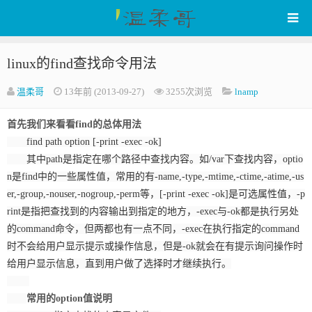
linux的find查找命令用法
WenRou's Blog
温柔哥
13年前 (2013-09-27)
3255次浏览
lnamp
首先我们来看看find的总体用法
find path option [-print -exec -ok]
其中path是指定在哪个路径中查找内容。如/var下查找内容，optio
n是find中的一些属性值，常用的有-name,-type,-mtime,-ctime,-atime,-us
er,-group,-nouser,-nogroup,-perm等，[-print -exec -ok]是可选属性值，-p
rint是指把查找到的内容输出到指定的地方，-exec与-ok都是执行另处
的command命令，但两都也有一点不同，-exec在执行指定的command
时不会给用户显示提示或操作信息，但是-ok就会在有提示询问操作时
给用户显示信息，直到用户做了选择时才继续执行。
常用的option值说明