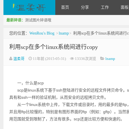
首页
分享
工作
面板
最新碎语：
测试图片碎语哦
WenRou's Blog
您的位置：
WenRou's Blog
lnamp
利用scp在多个linux系统间进行c
>
>
利用scp在多个linux系统间进行copy
温柔哥
11年前 (2015-05-31)
13336次浏览
lnamp
一，什么是scp
scp是linux系统下基于ssh登陆进行安全的远程文件拷贝命令。
具有和ssh一样的验证机制，从而安全的远程拷贝文件。
从一个linux系统中上传，下载文件或目录时，用的最多的是ftp
并且用ftp比较慢的，特别是有图形界面的ftp（例如：gftp）。
用范围就受到限制了，方法有很多。scp还是比较方便和快速的。