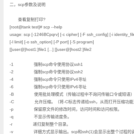
二，scp参数及说明
查看复制打印?
[root@tank test]# scp --help
usage: scp [-1246BCpqrv] [-c cipher] [-F ssh_config] [-i identity_fi
[-l limit] [-o ssh_option] [-P port] [-S program]
[[user@]host1:]file1 [...] [[user@]host2:]file2
-1 强制scp命令使用协议ssh1
-2 强制scp命令使用协议ssh2
-4 强制scp命令只使用IPv4寻址
-6 强制scp命令只使用IPv6寻址
-B 使用批处理模式（传输过程中不询问传输口令或短语
-C 允许压缩。（将-C标志传递给ssh，从而打开压缩功
-p 保留原文件的修改时间，访问时间和访问权限。
-q 不显示传输进度条。
-r 递归复制整个目录。
-v 详细方式显示输出。scp和ssh(1)会显示出整个过程