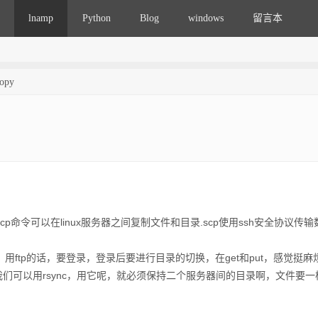
lnamp
Python
Blog
windows
留言本
opy
scp命令可以在linux服务器之间复制文件和目录.scp使用ssh安全协议传
，用ftp的话，要登录，登录后要进行目录的切换，在get和put，感觉挺麻
当然我们可以用rsync，用它呢，就必须保持二个服务器间的目录啊，文件要