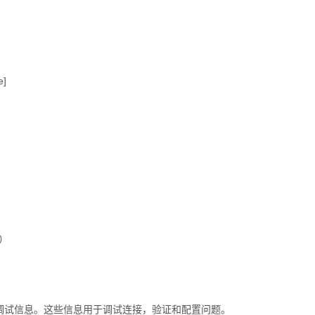
le]
）
能）
的调试信息。这些信息用于调试连接，验证和配置问题。