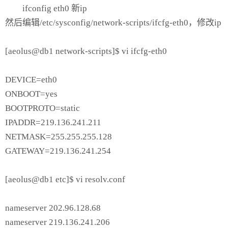
ifconfig eth0 新ip
然后编辑/etc/sysconfig/network-scripts/ifcfg-eth0，修改ip
[aeolus@db1 network-scripts]$ vi ifcfg-eth0
DEVICE=eth0
ONBOOT=yes
BOOTPROTO=static
IPADDR=219.136.241.211
NETMASK=255.255.255.128
GATEWAY=219.136.241.254
[aeolus@db1 etc]$ vi resolv.conf
nameserver 202.96.128.68
nameserver 219.136.241.206