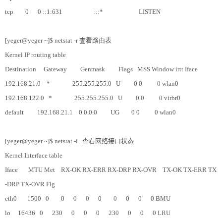
tcp 0 0 ::1:631 :::* LISTEN
[yeger@yeger ~]$ netstat -r 查看路由表
Kernel IP routing table
Destination Gateway Genmask Flags MSS Window irtt Iface
192.168.21.0 * 255.255.255.0 U 0 0 0 wlan0
192.168.122.0 * 255.255.255.0 U 0 0 0 virbr0
default 192.168.21.1 0.0.0.0 UG 0 0 0 wlan0
[yeger@yeger ~]$ netstat -i 查看网络接口状态
Kernel Interface table
Iface MTU Met RX-OK RX-ERR RX-DRP RX-OVR TX-OK TX-ERR TX
-DRP TX-OVR Flg
eth0 1500 0 0 0 0 0 0 0 0 0 BMU
lo 16436 0 230 0 0 0 230 0 0 0 LRU