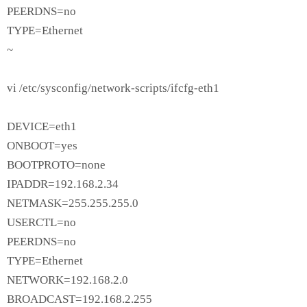
PEERDNS=no
TYPE=Ethernet
~
vi /etc/sysconfig/network-scripts/ifcfg-eth1
DEVICE=eth1
ONBOOT=yes
BOOTPROTO=none
IPADDR=192.168.2.34
NETMASK=255.255.255.0
USERCTL=no
PEERDNS=no
TYPE=Ethernet
NETWORK=192.168.2.0
BROADCAST=192.168.2.255