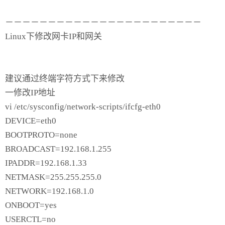
－－－－－－－－－－－－－－－－－－－－－－－
Linux下修改网卡IP和网关
建议通过终端字符方式下来修改
一修改IP地址
vi /etc/sysconfig/network-scripts/ifcfg-eth0
DEVICE=eth0
BOOTPROTO=none
BROADCAST=192.168.1.255
IPADDR=192.168.1.33
NETMASK=255.255.255.0
NETWORK=192.168.1.0
ONBOOT=yes
USERCTL=no