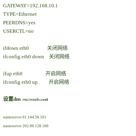
GATEWAY=192.168.10.1
TYPE=Ethernet
PEERDNS=yes
USERCTL=no
ifdown eth0 关闭网络
ifconfig eth0 down 关闭网络
ifup eth0 开启网络
ifconfig eth0 up 开启网络
设置dns
/etc/resolv.conf
nameserver 61.144.56.101
nameserver 202.96.128.166