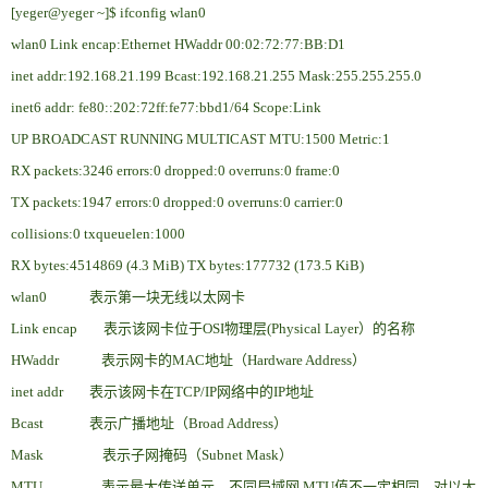
[yeger@yeger ~]$ ifconfig wlan0
wlan0 Link encap:Ethernet HWaddr 00:02:72:77:BB:D1
inet addr:192.168.21.199 Bcast:192.168.21.255 Mask:255.255.255.0
inet6 addr: fe80::202:72ff:fe77:bbd1/64 Scope:Link
UP BROADCAST RUNNING MULTICAST MTU:1500 Metric:1
RX packets:3246 errors:0 dropped:0 overruns:0 frame:0
TX packets:1947 errors:0 dropped:0 overruns:0 carrier:0
collisions:0 txqueuelen:1000
RX bytes:4514869 (4.3 MiB) TX bytes:177732 (173.5 KiB)
wlan0 表示第一块无线以太网卡
Link encap
表示该网卡位于OSI物理层(Physical Layer）的名称
HWaddr
表示网卡的MAC地址（Hardware Address）
inet addr
表示该网卡在TCP/IP网络中的IP地址
Bcast
表示广播地址（Broad Address）
Mask
表示子网掩码（Subnet Mask）
MTU
表示最大传送单元，不同局域网 MTU值不一定相同，对以太