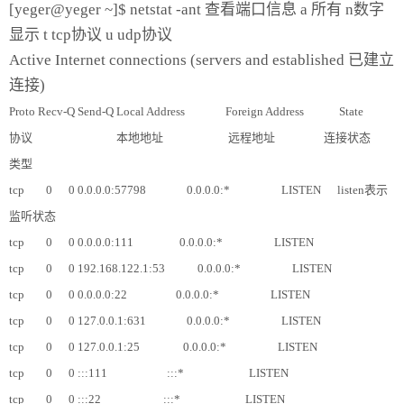
[yeger@yeger ~]$ netstat -ant 查看端口信息 a 所有 n数字
显示 t tcp协议 u udp协议
Active Internet connections (servers and established 已建立
连接)
Proto Recv-Q Send-Q Local Address Foreign Address State
协议 本地地址 远程地址 连接状态
类型
tcp 0 0 0.0.0.0:57798 0.0.0.0:* LISTEN listen表示
监听状态
tcp 0 0 0.0.0.0:111 0.0.0.0:* LISTEN
tcp 0 0 192.168.122.1:53 0.0.0.0:* LISTEN
tcp 0 0 0.0.0.0:22 0.0.0.0:* LISTEN
tcp 0 0 127.0.0.1:631 0.0.0.0:* LISTEN
tcp 0 0 127.0.0.1:25 0.0.0.0:* LISTEN
tcp 0 0 :::111 :::* LISTEN
tcp 0 0 :::22 :::* LISTEN