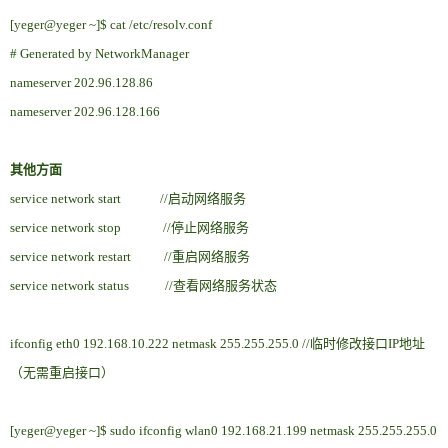
[yeger@yeger ~]$ cat /etc/resolv.conf
# Generated by NetworkManager
nameserver 202.96.128.86
nameserver 202.96.128.166
其他方面
service network start //启动网络服务
service network stop //停止网络服务
service network restart //重启网络服务
service network status //查看网络服务状态
ifconfig eth0 192.168.10.222 netmask 255.255.255.0 //临时修改接口IP地址
（无需重启接口）
[yeger@yeger ~]$ sudo ifconfig wlan0 192.168.21.199 netmask 255.255.255.0